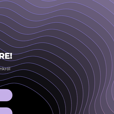
RE!
inkról