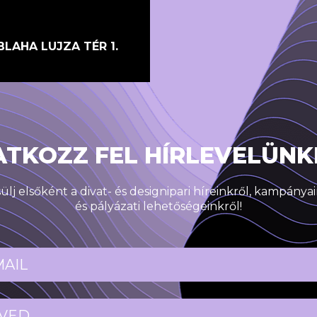
BLAHA LUJZA TÉR 1.
ATKOZZ FEL HÍRLEVELÜNK
ülj elsőként a divat- és designipari híreinkről, kampánya
és pályázati lehetőségeinkről!