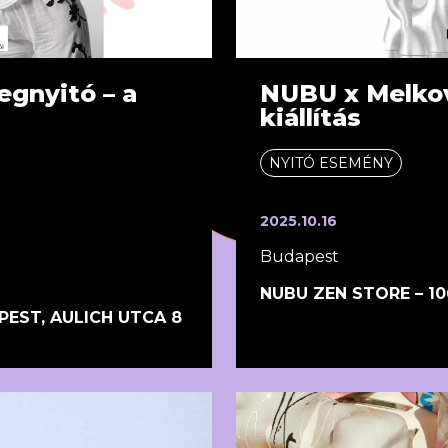
nyitó – a
NUBU x Melko
kiállítás
NYITÓ ESEMÉNY
2025.10.16
Budapest
NUBU ZEN STORE – 10
EST, AULICH UTCA 8