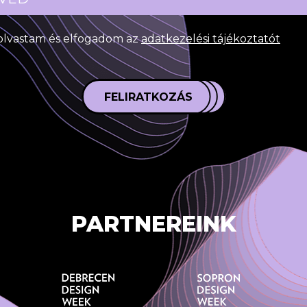
olvastam és elfogadom az
adatkezelési tájékoztatót
FELIRATKOZÁS
PARTNEREINK