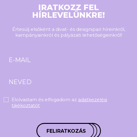
IRATKOZZ FEL
HÍRLEVELÜNKRE!
Értesülj elsőként a divat- és designipari híreinkről,
kampányainkról és pályázati lehetőségeinkről!
Elolvastam és elfogadom az
adatkezelési
tájékoztatót
FELIRATKOZÁS