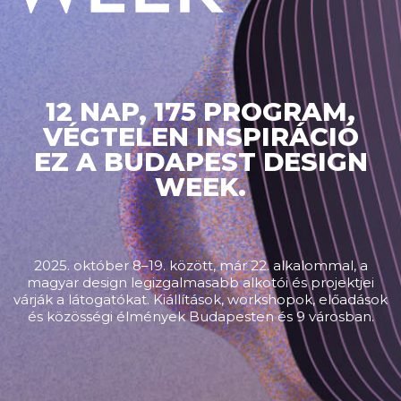
12 NAP, 175 PROGRAM,
VÉGTELEN INSPIRÁCIÓ
EZ A BUDAPEST DESIGN
WEEK.
2025. október 8–19. között, már 22. alkalommal, a
magyar design legizgalmasabb alkotói és projektjei
várják a látogatókat. Kiállítások, workshopok, előadások
és közösségi élmények Budapesten és 9 városban.