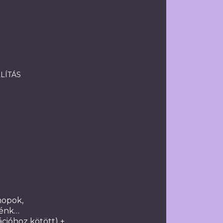
LLÍTÁS
hopok,
nénk…
cióhoz kötött) +