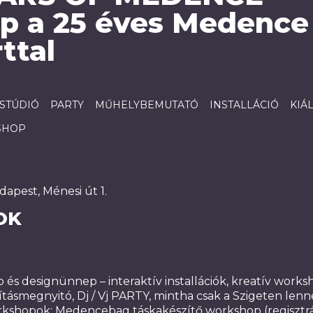
p a 25 éves Medence
ttal
 STÚDIÓ
PARTY
MŰHELYBEMUTATÓ
INSTALLÁCIÓ
KIÁ
SHOP
dapest, Ménesi út 1.
OK
p és designünnep – interaktív installációk, kreatív works
lításmegnyitó, Dj / Vj PARTY, mintha csak a Szigeten len
rkshopok: Medencebag táskakészítő workshop (regisztrá