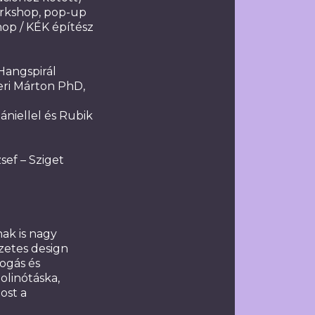
rkshop, pop-up
op / KÉK építész
Hangspirál
eri Márton PhD,
ániellel és Rubik
sef – Sziget
ak is nagy
zetes design
fogás és
molinótáska,
ost a