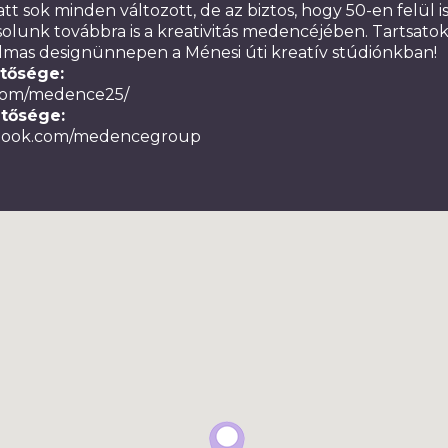
tt sok minden változott, de az biztos, hogy 50-en felül 
olunk továbbra is a kreativitás medencéjében. Tartsato
lmas designünnepen a Ménesi úti kreatív stúdiónkban!
tősége:
com/medence25/
tősége:
ebook.com/medencegroup