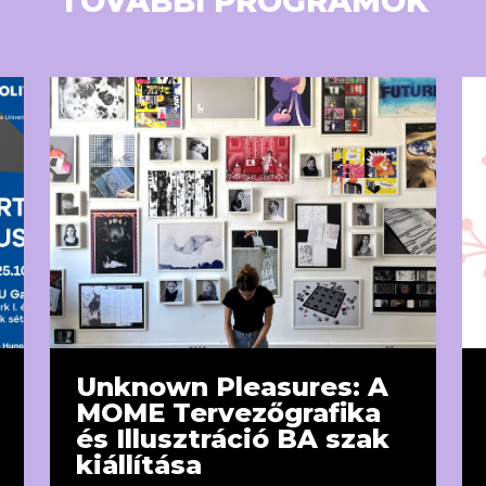
TOVÁBBI PROGRAMOK
Unknown Pleasures: A
MOME Tervezőgrafika
és Illusztráció BA szak
kiállítása