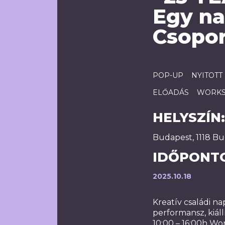
Egy na
Csopor
POP-UP
NYITOTT
ELŐADÁS
WORK
HELYSZÍN:
Budapest, 1118 Bu
IDŐPONT
2025.10.18
Kreatív családi na
performansz, kiál
10:00 – 16:00h Wo