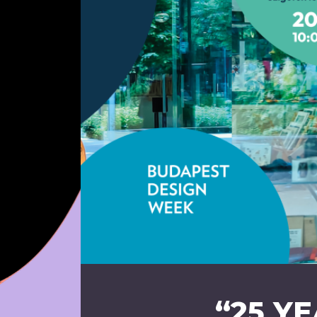
“25 Y