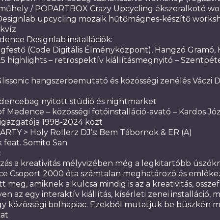
műhely / POPARTBOX Crazy Upcycling ékszeralkotó wo
esignlab upcycling mozaik hűtőmágnes-készítő worksh
kvíz
dence Designlab installációk:
gfestő (Code Digitális Élményközpont), Hangzó Gramó, 
 highlights – retrospektív kiállításmegnyitó – Szentpét
 Glissonic hangszerbemutató és közösségi zenélés Váczi D
dencebag nyitott stúdió és nightmarket
f Medence – közösségi fotóinstalláció-avató – Kardos Józ
igazgatója 1998-2024 közt
ARTY > Holy Rollerz DJ’s: Bem Tábornok & ER (A)
k feat. Somito San
:
zás a kreativitás mélyvizében még a legkitartóbb úszókn
ce Csoport 2000 óta számtalan meghatározó és emléke
tt meg, amiknek a kulcsa mindig is az a kreativitás, össze
en az egy interaktív kiállítás, kísérleti zenei installáció, 
y közösségi bolhapiac. Ezekből mutatjuk be büszkén m
at.