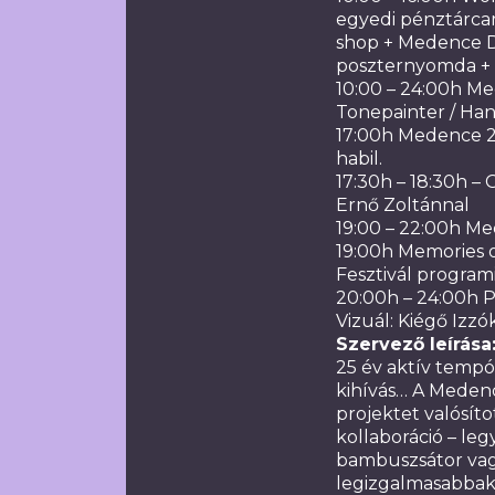
egyedi pénztárca
shop + Medence D
poszternyomda + 
10:00 – 24:00h Me
Tonepainter / Han
17:00h Medence 25
habil.
17:30h – 18:30h –
Ernő Zoltánnal
19:00 – 22:00h Me
19:00h Memories o
Fesztivál program
20:00h – 24:00h P
Vizuál: Kiégő Izzó
Szervező leírása
25 év aktív tempó
kihívás… A Meden
projektet valósíto
kollaboráció – legy
bambuszsátor vag
legizgalmasabbak