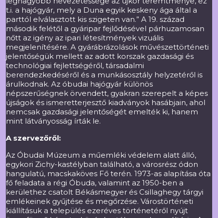
legnagyobb nevezetessége az újkor teremtménye, ez
t.i. a hajógyár, mely a Duna egyik keskeny ága által a
parttól elválasztott kis szigeten van.” A 19. század
második felétől a gyáripar fejlődésével párhuzamosan
nőtt az igény az ipari létesítmények vizuális
megjelenítésére. A gyárábrázolások művészettörténeti
jelentőségük mellett az adott korszak gazdasági és
technológiai fejlettségéről, társadalmi
berendezkedéséről és a munkásosztály helyzetéről is
árulkodnak. Az óbudai hajógyár különös
népszerűségnek örvendett, gyakran szerepelt a képes
újságok és ismeretterjesztő kiadványok hasábjain, ahol
nemcsak gazdasági jelentőségét emelték ki, hanem
mint látványosság írták le.
A szervezőről:
Az Óbudai Múzeum a műemléki védelem alatt álló,
egykori Zichy-kastélyban található, a városrész ódon
hangulatú, macskaköves Fő terén. 1973-as alapítása óta
fő feladata a régi Óbuda, valamint az 1950-ben a
kerülethez csatolt Békásmegyer és Csillaghegy tárgyi
emlékeinek gyűjtése és megőrzése. Várostörténeti
kiállításuk a település ezeréves történetéről nyújt