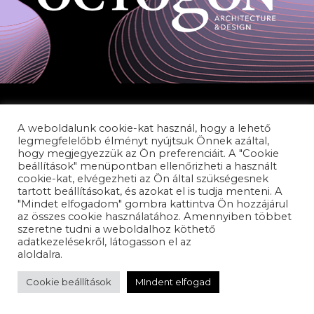
A weboldalunk cookie-kat használ, hogy a lehető
legmegfelelőbb élményt nyújtsuk Önnek azáltal,
hogy megjegyezzük az Ön preferenciáit. A "Cookie
beállítások" menüpontban ellenőrizheti a használt
cookie-kat, elvégezheti az Ön által szükségesnek
ADATVÉDELEM
tartott beállításokat, és azokat el is tudja menteni. A
PANASZKEZELÉS
"Mindet elfogadom" gombra kattintva Ön hozzájárul
az összes cookie használatához. Amennyiben többet
AKADÁLYMENTESÍTÉSI NYILATKOZAT
szeretne tudni a weboldalhoz köthető
adatkezelésekről, látogasson el az
adatvédelem
aloldalra.
Cookie beállítások
MIndent elfogad