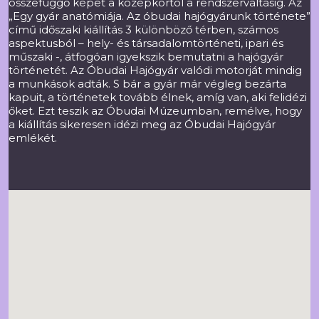
összefüggő képet a középkortól a rendszerváltásig. Az
„Egy gyár anatómiája. Az óbudai hajógyárunk története”
című időszaki kiállítás 3 különböző térben, számos
aspektusból – hely- és társadalomtörténeti, ipari és
műszaki -, átfogóan igyekszik bemutatni a hajógyár
történetét. Az Óbudai Hajógyár valódi motorját mindig
a munkások adták. S bár a gyár már végleg bezárta
kapuit, a történetek tovább élnek, amíg van, aki felidézi
őket. Ezt teszik az Óbudai Múzeumban, remélve, hogy
a kiállítás sikeresen idézi meg az Óbudai Hajógyár
emlékét.