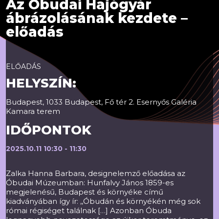
Az Óbudai Hajógyár
ábrázolásának kezdete –
előadás
ELŐADÁS
HELYSZÍN:
Budapest, 1033 Budapest, Fő tér 2. Esernyős Galéria
Kamara terem
IDŐPONTOK
2025.10.11 10:30 - 11:30
Zalka Hanna Barbara, designelemző előadása az
Óbudai Múzeumban: Hunfalvy János 1859-es
megjelenésű, Budapest és környéke című
kiadványában így ír: ,,Óbudán és környékén még sok
római régiséget találnak […] Azonban Óbuda