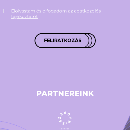
Elolvastam és elfogadom az
adatkezelési
tájékoztatót
FELIRATKOZÁS
PARTNEREINK