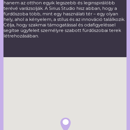
hanem az otthon egyik legszebb és leginspirálóbb
terévé varázsolják. A Sirius Studio hisz abban, hogy a
fürdőszoba több, mint egy használati tér – egy olyan
hely, ahol a kényelem, a stílus és az innováció találkozik.
Célja, hogy szakmai támogatással és odafigyeléssel
segítse ügyfeleit személyre szabott fürdőszobai terek
létrehozásában.