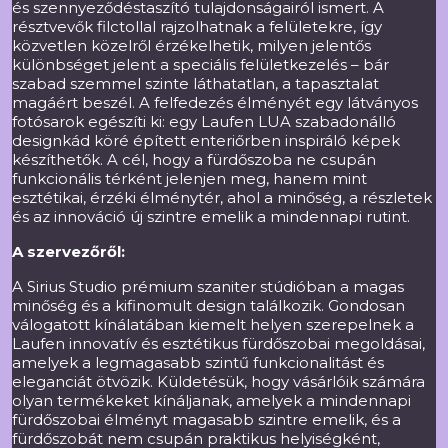
és szennyeződéstaszító tulajdonságairól ismert. A
résztvevők filctollal rajzolhatnak a felületekre, így
közvetlen közelről érzékelhetik, milyen jelentős
különbséget jelent a speciális felületkezelés – bár
szabad szemmel szinte láthatatlan, a tapasztalat
magáért beszél. A felfedezés élményét egy látványos
fotósarok egészíti ki: egy Laufen LUA szabadonálló
designkád köré épített enteriőrben inspiráló képek
készíthetők. A cél, hogy a fürdőszoba ne csupán
funkcionális térként jelenjen meg, hanem mint
esztétikai, érzéki élménytér, ahol a minőség, a részletek
és az innováció új szintre emelik a mindennapi rutint.
A szervezőről:
A Sirius Studio prémium szaniter stúdióban a magas
minőség és a kifinomult design találkozik. Gondosan
válogatott kínálatában kiemelt helyen szerepelnek a
Laufen innovatív és esztétikus fürdőszobai megoldásai,
amelyek a legmagasabb szintű funkcionalitást és
eleganciát ötvözik. Küldetésük, hogy vásárlóik számára
olyan termékeket kínáljanak, amelyek a mindennapi
fürdőszobai élményt magasabb szintre emelik, és a
fürdőszobát nem csupán praktikus helyiségként,