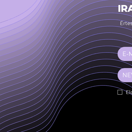
IR
Értes
El