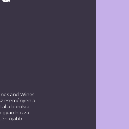
ounds and Wines
 Az eseményen a
tal a borokra
hogyan hozza
stén újabb