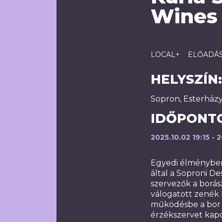
Wines
LOCAL+
ELŐADÁ
HELYSZÍN:
Sopron, Esterházy
IDŐPONT
2025.10.02 19:15 - 
Egyedi élményben 
által a Soproni 
szervezők a borás
válogatott zenék
működésbe a bor a
érzékszervet kapcs