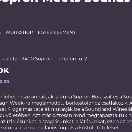
S
WORKSHOP
EGYÉB ESEMÉNY
-palota - 9400 Sopron, Templom u. 2
OK
20:30
lehet része annak, aki a Kúria Sopron Borászat és a S
Design Week-re megálmodott borkóstolóhoz csatlakozik.
zat 4 izgalmas tételét mutatják be a Sound and Wines ál
 bűvöletében. Azt már biztosan mind megtapasztaltuk 
z ízlelésünket, a szaglásunkat, a látásunkat, ezen az e
olunk a sorba, hallani is fogjuk a kóstolt tételeket.