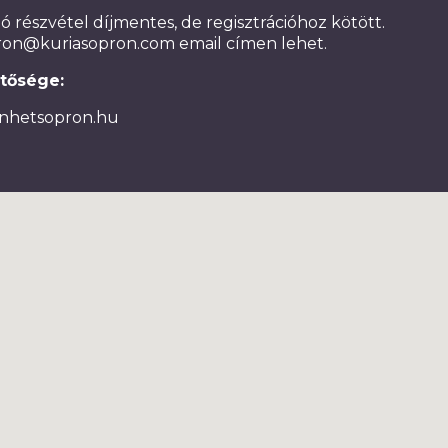
 részvétel díjmentes, de regisztrációhoz kötött.
pron@kuriasopron.com email címen lehet.
tősége:
gnhetsopron.hu