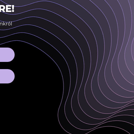
RE!
inkról