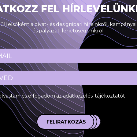
ATKOZZ FEL HÍRLEVELÜNK
ülj elsőként a divat- és designipari híreinkről, kampánya
és pályázati lehetőségeinkről!
olvastam és elfogadom az
adatkezelési tájékoztatót
FELIRATKOZÁS