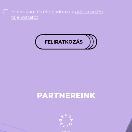
Elolvastam és elfogadom az
adatkezelési
tájékoztatót
FELIRATKOZÁS
PARTNEREINK