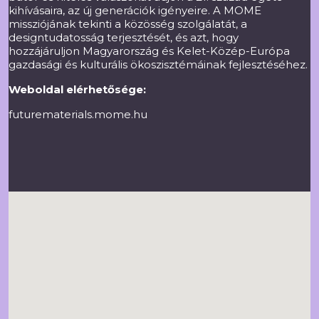
kihívásaira, az új generációk igényeire. A MOME
missziójának tekinti a közösség szolgálatát, a
designtudatosság terjesztését, és azt, hogy
hozzájáruljon Magyarország és Kelet-Közép-Európa
gazdasági és kulturális ökoszisztémáinak fejlesztéséhez.
Weboldal elérhetősége:
futurematerials.mome.hu