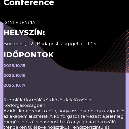
Conference
KONFERENCIA
HELYSZÍN:
Budapest, 1121, Budapest, Zugligeti út 9-25.
IDŐPONTOK
2025.10.15
2025.10.16
2025.10.17
Szemléletformálás és közös felelősség a
körforgásosságban
Az idei konferencia célja, hogy összekapcsolja az ipari és
az akadémiai szférát. A körforgásos tervezést a jelenlegi,
megújuló és újrahasznosítható anyagokra fókuszáló
trendeken túllépve holisztikus, rendszerszintű és