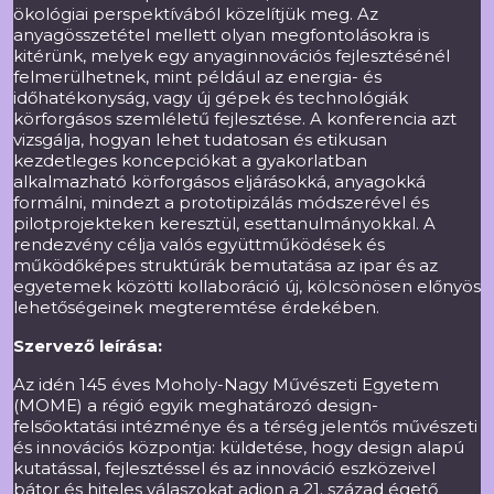
ökológiai perspektívából közelítjük meg. Az
anyagösszetétel mellett olyan megfontolásokra is
kitérünk, melyek egy anyaginnovációs fejlesztésénél
felmerülhetnek, mint például az energia- és
időhatékonyság, vagy új gépek és technológiák
körforgásos szemléletű fejlesztése. A konferencia azt
vizsgálja, hogyan lehet tudatosan és etikusan
kezdetleges koncepciókat a gyakorlatban
alkalmazható körforgásos eljárásokká, anyagokká
formálni, mindezt a prototipizálás módszerével és
pilotprojekteken keresztül, esettanulmányokkal. A
rendezvény célja valós együttműködések és
működőképes struktúrák bemutatása az ipar és az
egyetemek közötti kollaboráció új, kölcsönösen előnyös
lehetőségeinek megteremtése érdekében.
Szervező leírása:
Az idén 145 éves Moholy-Nagy Művészeti Egyetem
(MOME) a régió egyik meghatározó design-
felsőoktatási intézménye és a térség jelentős művészeti
és innovációs központja: küldetése, hogy design alapú
kutatással, fejlesztéssel és az innováció eszközeivel
bátor és hiteles válaszokat adjon a 21. század égető