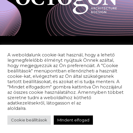
A weboldalunk cookie-kat használ, hogy a lehető
legmegfelelőbb élményt nyújtsuk Önnek azáltal,
hogy megjegyezzük az Ön preferenciáit. A "Cookie
beállítások" menüpontban ellenőrizheti a használt
cookie-kat, elvégezheti az Ön által szükségesnek
ADATVÉDELEM
tartott beállításokat, és azokat el is tudja menteni. A
"Mindet elfogadom" gombra kattintva Ön hozzájárul
PANASZKEZELÉS
az összes cookie használatához. Amennyiben többet
AKADÁLYMENTESÍTÉSI NYILATKOZAT
szeretne tudni a weboldalhoz köthető
adatkezelésekről, látogasson el az
adatvédelem
aloldalra.
Cookie beállítások
MIndent elfogad