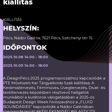
kiállítás
KIÁLLÍTÁS
HELYSZÍN:
Pécs, Nádor Galéria, 7621 Pécs, Széchenyi tér 15.
IDŐPONTOK
2025.10.08 14:00 - 18:00
2025.10.09 14:00 - 18:00
A DesignPécs 2025 programsorozathoz kapcsolódik a
PTE Művészeti Kar Tárgyalkotás Szak kiállítása. A
Kerámiatervezés, Fémműves, Üvegtervezés, Divat- és
textiltervezés képzésben résztvevő hallgatók
munkáiból a kurátorok válogatásában a 2025-ös
Budapest Design Week hívószavához a „FLUID
BOUNDARIES” kapcsolódik a Nádor Galériában
megrendezendő #KÉPLÉKENYSÉG #PLASTICITY