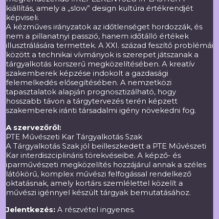
kiállítás, amely a „slow” design kultúra értékrendjét
képviseli.
A kézműves irányzatok az időtlenséget hordozzák, és
nem a pillanatnyi passzió, hanem időtálló értékek
illusztrálására termettek. A XXI. század feszítő problémái
között a technikai vívmányok is szerepet játszanak a
tárgyalkotás korszerű megközelítésében. A kreatív
szakemberek képzése indokolt a gazdasági
felemelkedés elősegítésében. A nemzetközi
tapasztalatok alapján prognosztizálható, hogy
hosszabb távon a tárgytervezés terén képzett
szakemberek iránti társadalmi igény növekedni fog.
A szervezőről:
PTE Művészeti Kar Tárgyalkotás Szak
A Tárgyalkotás Szak jól beilleszkedett a PTE Művészeti
Kar interdiszciplináris törekvéseibe. A képző- és
iparművészeti megközelítés hozzájárul annak a széles
látókörű, komplex művészi felfogással rendelkező
oktatásnak, amely kortárs szemlélettel közelít a
művészi igénnyel készült tárgyak bemutatásához.
Jelentkezés:
A részvétel ingyenes.