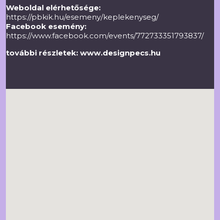
Weboldal elérhetősége:
https://pbkik.hu/esemeny/keplekenyseg/
Facebook esemény:
https://www.facebook.com/events/772733351793837/
további részletek:
www.designpecs.hu