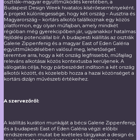
osztrák–magyar együttműködés keretében, a
Budapest Design Week hivatalos kísérőeseményeként.
A projekt különlegessége, hogy két ország – Ausztria és
Magyarország – kortárs alkotói találkoznak egy közös
platformon, egy olyan műfajban, amely mindkét
régióban még gyerekcipőben jár, ugyanakkor hatalmas
fejlődési potenciállal bír. A budapesti kiállítás az osztrák
Galerie Zippenfenig és a magyar East of Eden Galéria
együttműködésében valósul meg, lehetőséget
teremtve arra, hogy a két ország legfrissebb, műfajilag
releváns alkotásai közös kontextusba kerüljenek. A
válogatás célja, hogy párbeszédet indítson a két ország
alkotói között, és közelebb hozza a hazai közönséget a
kortárs dizájn művészeti értékeihez.
A szervezőről:
A kiállítás kurátori munkáját a bécsi Galerie Zippenfenig,
és a budapesti East of Eden Galéria végzi: előbbi
rendszeresen mutat be kivételes tárgyakat a design és