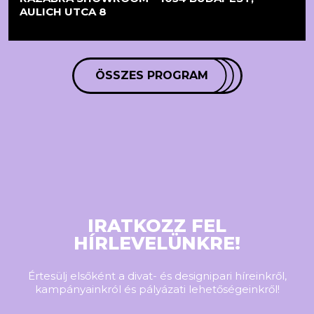
AULICH UTCA 8
ÖSSZES PROGRAM
IRATKOZZ FEL
HÍRLEVELÜNKRE!
Értesülj elsőként a divat- és designipari híreinkről,
kampányainkról és pályázati lehetőségeinkről!