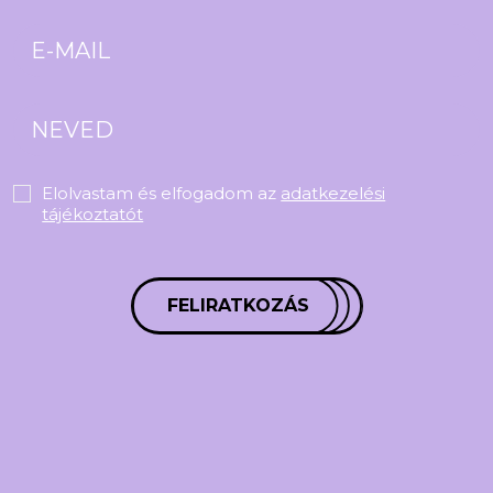
Elolvastam és elfogadom az
adatkezelési
tájékoztatót
FELIRATKOZÁS