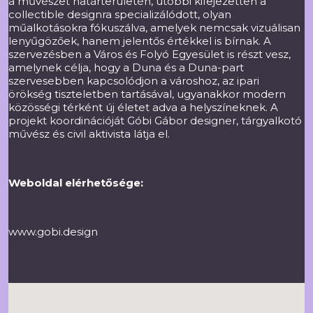
a művészet határterületén, utóbbi kifejezetten a
collectible designra specializálódott, olyan
műalkotásokra fókuszálva, amelyek nemcsak vizuálisan
lenyűgözőek, hanem jelentős értékkel is bírnak. A
szervezésben a Város és Folyó Egyesület is részt vesz,
amelynek célja, hogy a Duna és a Duna-part
szervesebben kapcsolódjon a városhoz, az ipari
örökség tiszteletben tartásával, ugyanakkor modern
közösségi térként új életet adva a helyszíneknek. A
projekt koordinációját Góbi Gábor designer, tárgyalkotó
művész és civil aktivista látja el.
Weboldal elérhetősége:
www.gobi.design