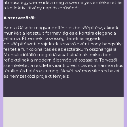
ritmusa egyszerre idézi meg a személyes emlékezet és
a kollektív látvány naplószerűségét.
A szervezőről:
Bonta Gáspár magyar építész és belsőépítész, akinek
munkáit a letisztult formavilág és a kortárs elegancia
jellemzi. Éttermek, közösségi terek és egyedi
belsőépítészeti projektek tervezőjeként nagy hangsúlyt
fektet a funkcionalitás és az esztétikum összhangjára.
Munkái időtálló megoldásokat kínálnak, miközben
reflektálnak a modern életmód változásaira. Tervezői
szemléletét a részletek iránti precizitás és a harmonikus
téralkotás határozza meg. Nevét számos sikeres hazai
és nemzetközi projekt fémjelzi.