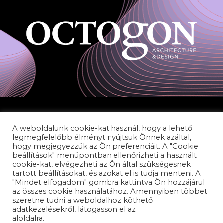
A weboldalunk cookie-kat használ, hogy a lehető
legmegfelelőbb élményt nyújtsuk Önnek azáltal,
hogy megjegyezzük az Ön preferenciáit. A "Cookie
beállítások" menüpontban ellenőrizheti a használt
cookie-kat, elvégezheti az Ön által szükségesnek
ADATVÉDELEM
tartott beállításokat, és azokat el is tudja menteni. A
PANASZKEZELÉS
"Mindet elfogadom" gombra kattintva Ön hozzájárul
az összes cookie használatához. Amennyiben többet
AKADÁLYMENTESÍTÉSI NYILATKOZAT
szeretne tudni a weboldalhoz köthető
adatkezelésekről, látogasson el az
adatvédelem
aloldalra.