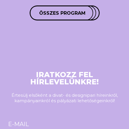
ÖSSZES PROGRAM
IRATKOZZ FEL
HÍRLEVELÜNKRE!
Értesülj elsőként a divat- és designipari híreinkről,
kampányainkról és pályázati lehetőségeinkről!