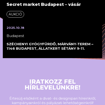
Secret market Budapest – vásár
AUKCIÓ
2025.10.18
Budapest
SZÉCHENYI GYÓGYFÜRDŐ, MÁRVÁNY-TEREM –
1146 BUDAPEST, ÁLLATKERT SÉTÁNY 9-11.
IRATKOZZ FEL
HÍRLEVELÜNKRE!
Értesülj elsőként a divat- és designipari híreinkről,
kampányainkról és pályázati lehetőségeinkről!