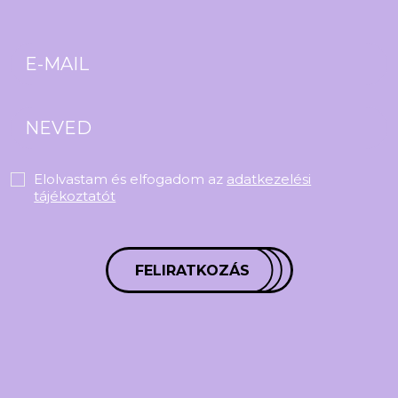
Elolvastam és elfogadom az
adatkezelési
tájékoztatót
FELIRATKOZÁS