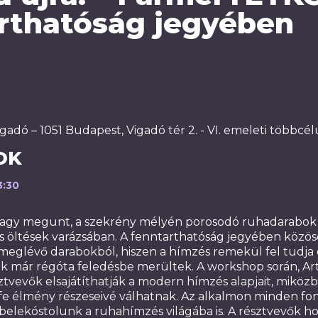
rthatóság jegyében
gadó – 1051 Budapest, Vigadó tér 2. - VI. emeleti többcélú
OK
3:30
agy megunt, a szekrény mélyén porosodó ruhadarabok 
s öltések varázsában. A fenntarthatóság jegyében közö
 meglévő darabokból, hiszen a hímzés remekül fel tudja 
ek már régóta feledésbe merültek. A workshop során, Art
ztvevők elsajátíthatják a modern hímzés alapjait, miközb
e élmény részeseivé válhatnak. Az alkalmon minden fon
belekóstolunk a ruhahímzés világába is. A résztvevők 