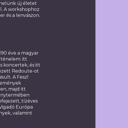
helünk új életet
al. A workshophoz
er és a lenvászon.
190 éve a magyar
ténelem: itt
 koncertek, és itt
rvezett Redoute-ot
ült. A Feszl
 események
en, majd itt
senytermében
efejezett, tízéves
 Vigadó Európa
nyek, valamint