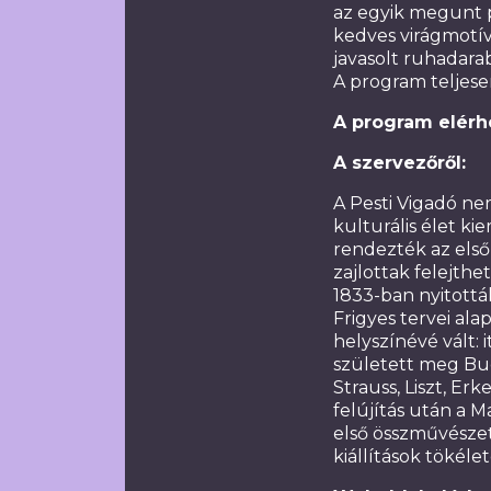
az egyik megunt p
kedves virágmotí
javasolt ruhadara
A program teljesen
A program elér
A szervezőről:
A Pesti Vigadó n
kulturális élet ki
rendezték az első 
zajlottak felejthe
1833-ban nyitottá
Frigyes tervei al
helyszínévé vált: 
született meg Bu
Strauss, Liszt, Er
felújítás után a
első összművészet
kiállítások tökélet