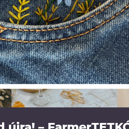
 újra! – FarmerTETK