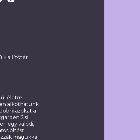
 kiállítótér
új életre
sen alkothatunk
dobni azokat a
garden Sisi
en egy valódi,
tos öltést
hozzák magukkal