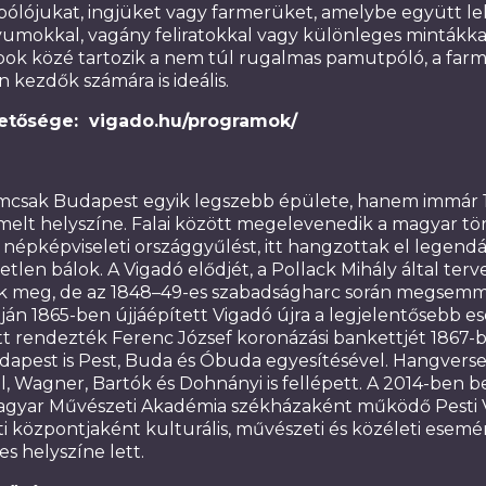
ólójukat, ingjüket vagy farmerüket, amelybe együtt le
vumokkal, vagány feliratokkal vagy különleges mintákk
bok közé tartozik a nem túl rugalmas pamutpóló, a farm
 kezdők számára is ideális.
hetősége:
vigado.hu/programok/
emcsak Budapest egyik legszebb épülete, hanem immár 
emelt helyszíne. Falai között megelevenedik a magyar tör
népképviseleti országgyűlést, itt hangzottak el legendás
tetlen bálok. A Vigadó elődjét, a Pollack Mihály által te
k meg, de az 1848–49-es szabadságharc során megsemmis
apján 1865-ben újjáépített Vigadó újra a legjelentősebb
itt rendezték Ferenc József koronázási bankettjét 1867-b
dapest is Pest, Buda és Óbuda egyesítésével. Hangver
kel, Wagner, Bartók és Dohnányi is fellépett. A 2014-ben b
 Magyar Művészeti Akadémia székházaként működő Pesti
i központjaként kulturális, művészeti és közéleti esemé
es helyszíne lett.