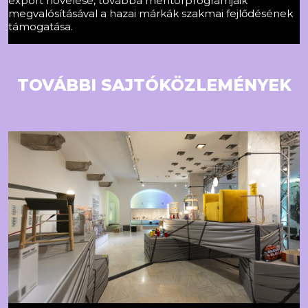
export növelése, továbbá mentorprogramjaik
megvalósításával a hazai márkák szakmai fejlődésének
támogatása.
TOVÁBBI SAJTÓKÖZLEMÉNYEK