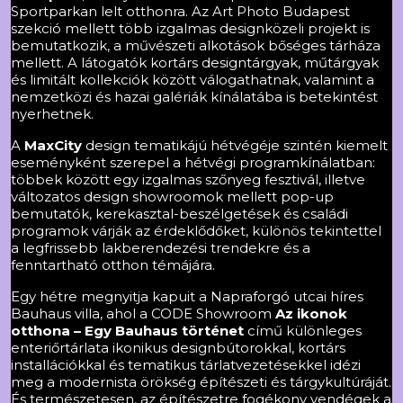
Sportparkan lelt otthonra. Az Art Photo Budapest
szekció mellett több izgalmas designközeli projekt is
bemutatkozik, a művészeti alkotások bőséges tárháza
mellett. A látogatók kortárs designtárgyak, műtárgyak
és limitált kollekciók között válogathatnak, valamint a
nemzetközi és hazai galériák kínálatába is betekintést
nyerhetnek.
A
MaxCity
design tematikájú hétvégéje szintén kiemelt
eseményként szerepel a hétvégi programkínálatban:
többek között egy izgalmas szőnyeg fesztivál, illetve
változatos design showroomok mellett pop-up
bemutatók, kerekasztal-beszélgetések és családi
programok várják az érdeklődőket, különös tekintettel
a legfrissebb lakberendezési trendekre és a
fenntartható otthon témájára.
Egy hétre megnyitja kapuit a Napraforgó utcai híres
Bauhaus villa, ahol a CODE Showroom
Az ikonok
otthona – Egy Bauhaus történet
című különleges
enteriőrtárlata ikonikus designbútorokkal, kortárs
installációkkal és tematikus tárlatvezetésekkel idézi
meg a modernista örökség építészeti és tárgykultúráját.
És természetesen, az építészetre fogékony vendégek a