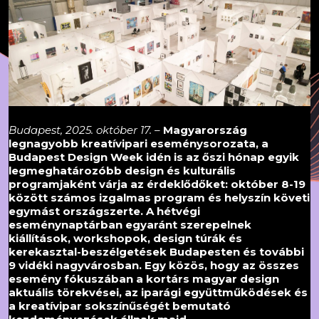
Budapest, 2025. október 17. –
Magyarország
legnagyobb kreatívipari eseménysorozata, a
Budapest Design Week idén is az őszi hónap egyik
legmeghatározóbb design és kulturális
programjaként várja az érdeklődőket: október 8-19
között számos izgalmas program és helyszín követi
egymást országszerte. A hétvégi
eseménynaptárban egyaránt szerepelnek
kiállítások, workshopok, design túrák és
kerekasztal-beszélgetések Budapesten és további
9 vidéki nagyvárosban. Egy közös, hogy az összes
esemény fókuszában a kortárs magyar design
aktuális törekvései, az iparági együttműködések és
a kreatívipar sokszínűségét bemutató