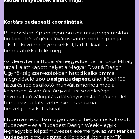
kezdeményezések állnak majd.
Kortárs budapesti koordináták
Budapesten lépten-nyomon izgalmas programokba
botlani – hétvégén a főváros szinte minden pontja
alkotói kezdeményezésekkel, tárlatokkal és
bemutatókkal telik meg.
Az idei évben a Budai Várnegyedben, a Táncsics Mihály
utca 1. alatt kapott helyet a Magyar Divat & Design
Ügynökség szervezésében hatodik alkalommal
megvalósuló
360 Design Budapest
,
ahol közel 100
hazai és régiós alkotó munkáit ismerheti meg a
közönség. A kortárs tárgykultúra sokféleségét
felvonultató válogatás a látványos installációk mellet
tematikus tárlatvezetéseket és szakmai
beszélgetéseket is kínál.
Ebben a szezonban ugyancsak új helyszínre költözött
Budapest – és a Budapest Design Week – egyik
legnagyobb képzőművészeti eseménye, az
Art Market
Budapest
, amely ezúttal a Kerepesi úton, az MTK