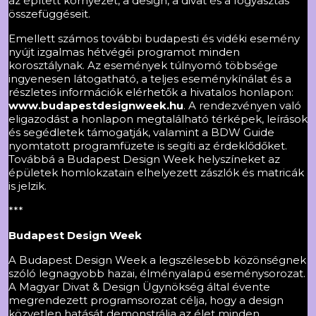
az épített környezet, a design, a divat és a fogyasztás
összefüggéseit.
Emellett számos további budapesti és vidéki esemény
nyújt izgalmas hétvégéi programot minden
korosztálynak. Az események túlnyomó többsége
ingyenesen látogatható, a teljes eseménykínálat és a
részletes információk elérhetők a hivatalos honlapon:
www.budapestdesignweek.hu
. A rendezvényen való
eligazodást a honlapon megtalálható térképek, leírások
és segédletek támogatják, valamint a BDW Guide
nyomtatott programfüzete is segíti az érdeklődőket.
Továbbá a Budapest Design Week helyszíneket az
épületek homlokzatain elhelyezett zászlók és matricák
is jelzik.
***
Budapest Design Week
A Budapest Design Week a legszélesebb közönségnek
szóló legnagyobb hazai, élményalapú eseménysorozat.
A Magyar Divat & Design Ügynökség által évente
megrendezett programsorozat célja, hogy a design
közvetlen hatását demonstrálja az élet minden