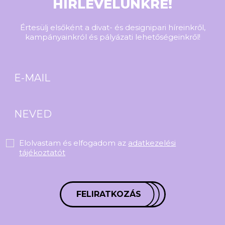
HÍRLEVELÜNKRE!
Értesülj elsőként a divat- és designipari híreinkről,
kampányainkról és pályázati lehetőségeinkről!
Elolvastam és elfogadom az
adatkezelési
tájékoztatót
FELIRATKOZÁS