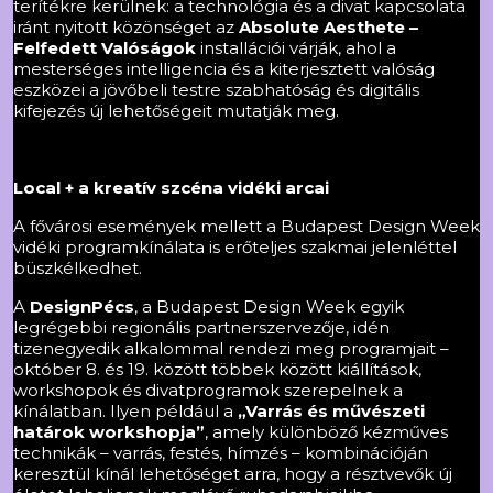
terítékre kerülnek: a technológia és a divat kapcsolata
iránt nyitott közönséget az
Absolute Aesthete –
Felfedett Valóságok
installációi várják, ahol a
mesterséges intelligencia és a kiterjesztett valóság
eszközei a jövőbeli testre szabhatóság és digitális
kifejezés új lehetőségeit mutatják meg.
Local + a kreatív szcéna vidéki arcai
A fővárosi események mellett a Budapest Design Week
vidéki programkínálata is erőteljes szakmai jelenléttel
büszkélkedhet.
A
DesignPécs
, a Budapest Design Week egyik
legrégebbi regionális partnerszervezője, idén
tizenegyedik alkalommal rendezi meg programjait –
október 8. és 19. között többek között kiállítások,
workshopok és divatprogramok szerepelnek a
kínálatban. Ilyen például a
„
Varrás és művészeti
határok workshopja”
, amely különböző kézműves
technikák – varrás, festés, hímzés – kombinációján
keresztül kínál lehetőséget arra, hogy a résztvevők új