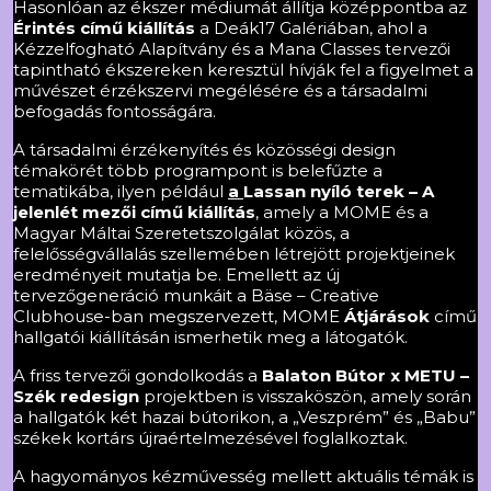
Hasonlóan az ékszer médiumát állítja középpontba az
Érintés című kiállítás
a Deák17 Galériában, ahol a
Kézzelfogható Alapítvány és a Mana Classes tervezői
tapintható ékszereken keresztül hívják fel a figyelmet a
művészet érzékszervi megélésére és a társadalmi
befogadás fontosságára.
A társadalmi érzékenyítés és közösségi design
témakörét több programpont is belefűzte a
tematikába, ilyen például
a
Lassan nyíló terek – A
jelenlét mezői című kiállítás
, amely a MOME és a
Magyar Máltai Szeretetszolgálat közös, a
felelősségvállalás szellemében létrejött projektjeinek
eredményeit mutatja be. Emellett az új
tervezőgeneráció munkáit a Bäse – Creative
Clubhouse-ban megszervezett, MOME
Átjárások
című
hallgatói kiállításán ismerhetik meg a látogatók.
A friss tervezői gondolkodás a
Balaton Bútor x METU –
Szék redesign
projektben is visszaköszön, amely során
a hallgatók két hazai bútorikon, a „Veszprém” és „Babu”
székek kortárs újraértelmezésével foglalkoztak.
A hagyományos kézművesség mellett aktuális témák is