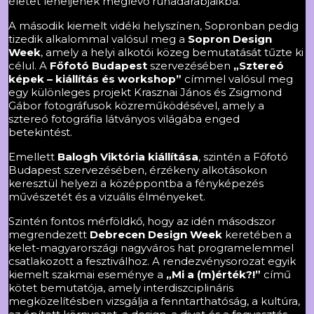
életet leheljenek meglévő ruhadarabjaikba.
A második kiemelt vidéki helyszínen, Sopronban pedig
tizedik alkalommal valósul meg a
Sopron Design
Week
, amely a helyi alkotói közeg bemutatását tűzte ki
célul. A
Főfotó Budapest
szervezésében
„
Sztereó
képek – kiállítás és workshop
”
címmel valósul meg
egy különleges projekt Krasznai János és Zsigmond
Gábor fotográfusok közreműködésével, amely a
sztereó fotográfia látványos világába enged
betekintést.
Emellett
Balogh Viktória kiállítása
, szintén a Főfotó
Budapest szervezésében, érzékeny alkotásokon
keresztül helyezi a középpontba a fényképezés
művészetét és a vizuális élményeket.
Szintén fontos mérföldkő, hogy az idén másodszor
megrendezett
Debrecen Design Week
keretében a
kelet-magyarországi nagyváros hat programelemmel
csatlakozott a fesztiválhoz. A rendezvénysorozat egyik
kiemelt szakmai eseménye a
„Mi a (m)érték?!”
című
kötet bemutatója, amely interdiszciplináris
megközelítésben vizsgálja a fenntarthatóság, a kultúra,