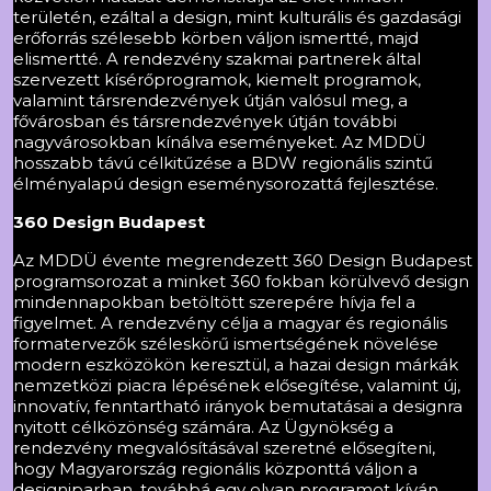
területén, ezáltal a design, mint kulturális és gazdasági
erőforrás szélesebb körben váljon ismertté, majd
elismertté. A rendezvény szakmai partnerek által
szervezett kísérőprogramok, kiemelt programok,
valamint társrendezvények útján valósul meg, a
fővárosban és társrendezvények útján további
nagyvárosokban kínálva eseményeket. Az MDDÜ
hosszabb távú célkitűzése a BDW regionális szintű
élményalapú design eseménysorozattá fejlesztése.
360 Design Budapest
Az MDDÜ évente megrendezett 360 Design Budapest
programsorozat a minket 360 fokban körülvevő design
mindennapokban betöltött szerepére hívja fel a
figyelmet. A rendezvény célja a magyar és regionális
formatervezők széleskörű ismertségének növelése
modern eszközökön keresztül, a hazai design márkák
nemzetközi piacra lépésének elősegítése, valamint új,
innovatív, fenntartható irányok bemutatásai a designra
nyitott célközönség számára. Az Ügynökség a
rendezvény megvalósításával szeretné elősegíteni,
hogy Magyarország regionális központtá váljon a
designiparban, továbbá egy olyan programot kíván