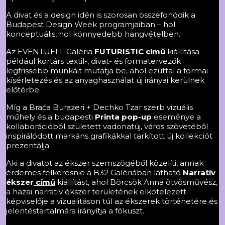
A divat és a design idén is szorosan összefonódik a
Budapest Design Week programjaiban – hol
konceptuális, hol könnyedebb hangvételben.
Az EVENTUELL Galéria
FUTURISTIC című
kiállítása
például kortárs textil-, divat- és formatervezők
legfrissebb munkáit mutatja be, ahol ezúttal a formai
kísérletezés és az anyaghasználat új irányai kerülnek
előtérbe.
Míg a
Braća Burazeri + Dechko Tzar szerb vizuális
műhely és a budapesti
Printa pop-up
eseménye
a
kollaborációból született vadonatúj, város szövetéből
inspirálódott markáns grafikákkal tarkított új kollekciót
prezentálja.
Aki a divatot az ékszer szemszögéből közelíti, annak
érdemes felkeresnie a B32 Galériában látható
Narratív
ékszer
című
kiállítást, ahol Börcsök Anna ötvösművész,
a hazai narratív ékszer területének elkötelezett
képviselője a vizualitáson túl az ékszerek történetére és
jelentéstartalmára irányítja a fókuszt.