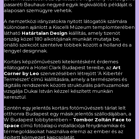
pasaréti Bauhaus-negyed egyik legkiválóbb példáját is
alaposan szemügyre vehetik.
A nemzetközi irányzatokra nyitott látogatók számára
különösen ajánlott a Kiscelli Múzeum templomterében
látható
Határtalan Design
kiállítás, amely tizenöt
ország közel 180 alkotójának munkáit mutatja be,
önálló szekciót szentelve többek között a holland és a
lengyel designnak.
Kortárs képzőművészeti kitekintésként érdemes
ellátogatni a Hotel Clark Budapest tereibe, az
Art
Corner by Leo
szervezésében létrejött ’A Kibertér
Természet’ című kiállítására, amely a természetes és
digitális rendszerek közötti strukturális párhuzamokat
vizsgálja Dukai István kézzel készített munkáin
keresztül.
Szintén egy jelentős kortárs fotóművészeti tárlat lelt
otthonra Budapest egy másik jelentős szállodájában, a
W Budapest lobbyterében –
Tombor Zoltán Face to
Space
című fotóalapú installációja
fénydinamikai és
térmegoldásokat használva elemzi az ember és az
épített környezet kapcsolatát.