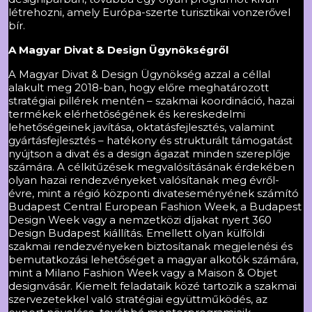
létrehozni, amely Európa-szerte turisztikai vonzerővel
bír.
A Magyar Divat & Design Ügynökségről
A Magyar Divat & Design Ügynökség azzal a céllal
alakult meg 2018-ban, hogy előre meghatározott
stratégiai pillérek mentén – szakmai koordináció, hazai
termékek elérhetőségének és kereskedelmi
lehetőségeinek javítása, oktatásfejlesztés, valamint
gyártásfejlesztés – hatékony és strukturált támogatást
nyújtson a divat és a design ágazat minden szereplője
számára. A célkitűzések megvalósításának érdekében
olyan hazai rendezvényeket valósítanak meg évről-
évre, mint a régió központi divateseményének számító
Budapest Central European Fashion Week, a Budapest
Design Week vagy a nemzetközi díjakat nyert 360
Design Budapest kiállítás. Emellett olyan külföldi
szakmai rendezvényeken biztosítanak megjelenési és
bemutatkozási lehetőséget a magyar alkotók számára,
mint a Milano Fashion Week vagy a Maison & Objet
designvásár. Kiemelt feladataik közé tartozik a szakmai
szervezetekkel való stratégiai együttműködés, az