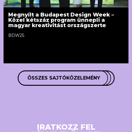
Megnyílt a Budapest Design Week –
Közel kétszáz program ünnepli a
magyar kreativitást országszerte
BDW25
ÖSSZES SAJTÓKÖZELEMÉNY
IRATKOZZ FEL