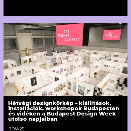
Hétvégi designkörkép – kiállítások,
installációk, workshopok Budapesten
és vidéken a Budapest Design Week
utolsó napjaiban
BDW25