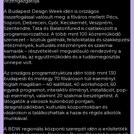
vezérigazgatója.
A Budapest Design Week idén is országos
összefogással valósult meg: a főváros mellett Pécs,
Sopron, Debrecen, Győr, Kecskemét, Veszprém,
Szentendre, Tata és Balatonfüred is csatlakozott a
programsorozathoz. A több mint 100 közreműködő
szervezet – köztük galériák, felsőoktatási és szakképzési
intézmények, kulturális intézmények és szakmai
kamarák – részvételével megvalósuló rendezvény a
kreativitás, az együttműködés és a tudásmegosztás
ünnepe volt.
Az országos programstruktúra idén több mint 130
budapesti és mintegy 70 fővároson túli eseményt
foglalt magában – 40 kiállítást, 40 workshopot, 60
egyedi programot, interaktív élményt, installációt, pop-
up eseményt, valamint 20 szakmai beszélgetést. A
látogatók a városok különböző pontjain,
designstúdiókban, kulturális központokban és
vásárokon is találkozhattak a hazai és régiós alkotók
munkáival.
A BDW regionális központi szerepét idén is erősítették