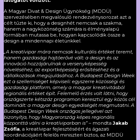
látogatót vonzott.
A Magyar Divat & Design Ügynökség (MDDÜ)
szervezésében megvalósuló rendezvénysorozat azt a
célt tűzte ki, hogy a designhét nemcsak a szakma,
hanem a nagyközönség számára is élményalapú
formában mutassa be, hogyan kapcsolódik össze a
design a mindennapi életünkkel.
„A kreatívipar mára nemcsak kulturális értéket teremt,
hanem gazdasági hajtóerővé vált: a design és az
innováció hozzájárulnak a versenyképesség
növeléséhez, az exportképesség erősítéséhez és a
vállalkozások megújulásához. A Budapest Design Week
ezt a szellemiséget képviseli: egyszerre közösségi és
gazdasági platform, amely a magyar kreativitásból
regionális értéket épít. Felemelő érzés volt látni, hogy
országszerte kétszáz programon keresztül egy közös cél
dominált: a magyar design egyediségét megmutatni. A
Budapest Design Week országos jellegével azt
bizonyítja, hogy Magyarország képes regionális
központtá válni a kreatíviparban is”
– mondta
Jakab
Zsófia
, a kreatívipar fejlesztéséért és ágazati
koordinációjáért felelős miniszteri biztos, az MDDÜ