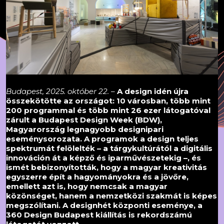
Budapest, 2025. október 22.
–
A design idén újra
összekötötte az országot: 10 városban, több mint
200 programmal és több mint 26 ezer látogatóval
zárult a Budapest Design Week (BDW),
Magyarország legnagyobb designipari
eseménysorozata. A programok a design teljes
spektrumát felölelték – a tárgykultúrától a digitális
innováción át a képző és iparművészetekig –, és
ismét bebizonyították, hogy a magyar kreativitás
egyszerre épít a hagyományokra és a jövőre,
emellett azt is, hogy nemcsak a magyar
közönséget, hanem a nemzetközi szakmát is képes
megszólítani. A designhét központi eseménye, a
360 Design Budapest kiállítás is rekordszámú