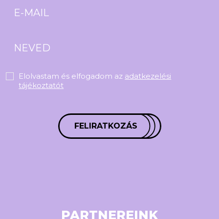
Elolvastam és elfogadom az
adatkezelési
tájékoztatót
FELIRATKOZÁS
PARTNEREINK