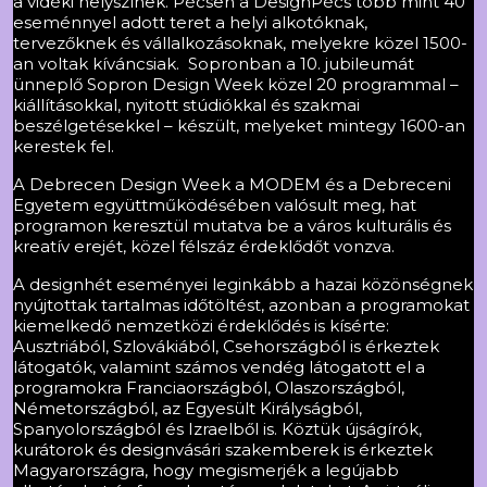
a vidéki helyszínek. Pécsen a DesignPécs több mint 40
eseménnyel adott teret a helyi alkotóknak,
tervezőknek és vállalkozásoknak, melyekre közel 1500-
an voltak kíváncsiak. Sopronban a 10. jubileumát
ünneplő Sopron Design Week közel 20 programmal –
kiállításokkal, nyitott stúdiókkal és szakmai
beszélgetésekkel – készült, melyeket mintegy 1600-an
kerestek fel.
A Debrecen Design Week a MODEM és a Debreceni
Egyetem együttműködésében valósult meg, hat
programon keresztül mutatva be a város kulturális és
kreatív erejét, közel félszáz érdeklődőt vonzva.
A designhét eseményei leginkább a hazai közönségnek
nyújtottak tartalmas időtöltést, azonban a programokat
kiemelkedő nemzetközi érdeklődés is kísérte:
Ausztriából, Szlovákiából, Csehországból is érkeztek
látogatók, valamint számos vendég látogatott el a
programokra Franciaországból, Olaszországból,
Németországból, az Egyesült Királyságból,
Spanyolországból és Izraelből is. Köztük újságírók,
kurátorok és designvásári szakemberek is érkeztek
Magyarországra, hogy megismerjék a legújabb