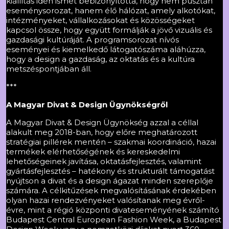
kiállítás idén ismét bebizonyította, hogy nem pusztán
eseménysorozat, hanem élő hálózat, amely alkotókat,
intézményeket, vállalkozásokat és közösségeket
kapcsol össze, hogy együtt formálják a jövő vizuális és
gazdasági kultúráját. A programsorozat nívós
eseményei és kiemelkedő látogatószáma aláhúzza,
hogy a design a gazdaság, az oktatás és a kultúra
metszéspontjában áll.
***
A Magyar Divat & Design Ügynökségről
A Magyar Divat & Design Ügynökség azzal a céllal
alakult meg 2018-ban, hogy előre meghatározott
stratégiai pillérek mentén – szakmai koordináció, hazai
termékek elérhetőségének és kereskedelmi
lehetőségeinek javítása, oktatásfejlesztés, valamint
gyártásfejlesztés – hatékony és strukturált támogatást
nyújtson a divat és a design ágazat minden szereplője
számára. A célkitűzések megvalósításának érdekében
olyan hazai rendezvényeket valósítanak meg évről-
évre, mint a régió központi divateseményének számító
Budapest Central European Fashion Week, a Budapest