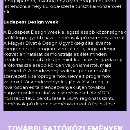
designiparban, továbbá egy olyan programot kíván
létrehozni, amely Európa-szerte turisztikai vonzerővel
bír.
Budapest Design Week
A Budapest Design Week a legszélesebb közönségnek
szóló legnagyobb hazai, élményalapú eseménysorozat.
A Magyar Divat & Design Ügynökség által évente
megrendezett programsorozat célja, hogy a design
közvetlen hatását demonstrálja az élet minden
területén, ezáltal a design, mint kulturális és gazdasági
erőforrás szélesebb körben váljon ismertté, majd
elismertté. A rendezvény szakmai partnerek által
szervezett kísérőprogramok, kiemelt programok,
valamint társrendezvények útján valósul meg, a
fővárosban és társrendezvények útján további
nagyvárosokban kínálva eseményeket. Az MDDÜ
hosszabb távú célkitűzése a BDW regionális szintű
élményalapú design eseménysorozattá fejlesztése.
TOVÁBBI SAJTÓKÖZLEMÉNYEK