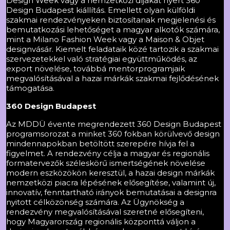
Design Week vagy a nemzetközi díjakat nyert 360
Design Budapest kiállítás. Emellett olyan külföldi
szakmai rendezvényeken biztosítanak megjelenési és
bemutatkozási lehetőséget a magyar alkotók számára,
mint a Milano Fashion Week vagy a Maison & Objet
designvásár. Kiemelt feladataik közé tartozik a szakmai
szervezetekkel való stratégiai együttműködés, az
export növelése, továbbá mentorprogramjaik
megvalósításával a hazai márkák szakmai fejlődésének
támogatása.
360 Design Budapest
Az MDDÜ évente megrendezett 360 Design Budapest
programsorozat a minket 360 fokban körülvevő design
mindennapokban betöltött szerepére hívja fel a
figyelmet. A rendezvény célja a magyar és regionális
formatervezők széleskörű ismertségének növelése
modern eszközökön keresztül, a hazai design márkák
nemzetközi piacra lépésének elősegítése, valamint új,
innovatív, fenntartható irányok bemutatásai a designra
nyitott célközönség számára. Az Ügynökség a
rendezvény megvalósításával szeretné elősegíteni,
hogy Magyarország regionális központtá váljon a