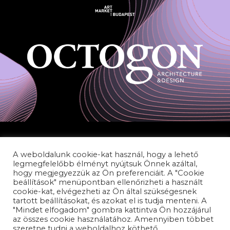
A weboldalunk cookie-kat használ, hogy a lehető
legmegfelelőbb élményt nyújtsuk Önnek azáltal,
hogy megjegyezzük az Ön preferenciáit. A "Cookie
beállítások" menüpontban ellenőrizheti a használt
cookie-kat, elvégezheti az Ön által szükségesnek
ADATVÉDELEM
tartott beállításokat, és azokat el is tudja menteni. A
PANASZKEZELÉS
"Mindet elfogadom" gombra kattintva Ön hozzájárul
az összes cookie használatához. Amennyiben többet
AKADÁLYMENTESÍTÉSI NYILATKOZAT
szeretne tudni a weboldalhoz köthető