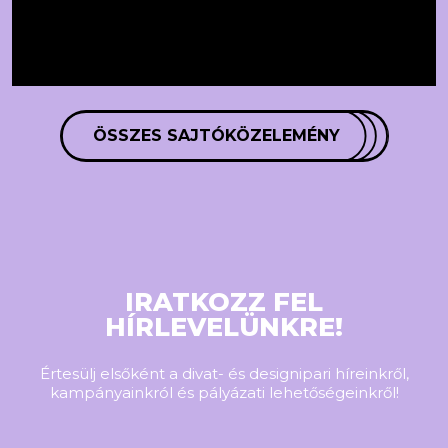
ÖSSZES SAJTÓKÖZELEMÉNY
IRATKOZZ FEL
HÍRLEVELÜNKRE!
Értesülj elsőként a divat- és designipari híreinkről,
kampányainkról és pályázati lehetőségeinkről!