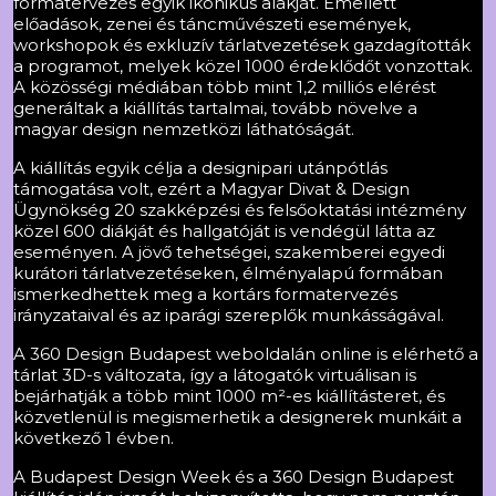
formatervezés egyik ikonikus alakját. Emellett
előadások, zenei és táncművészeti események,
workshopok és exkluzív tárlatvezetések gazdagították
a programot, melyek közel 1000 érdeklődőt vonzottak.
A közösségi médiában több mint 1,2 milliós elérést
generáltak a kiállítás tartalmai, tovább növelve a
magyar design nemzetközi láthatóságát.
A kiállítás egyik célja a designipari utánpótlás
támogatása volt, ezért a Magyar Divat & Design
Ügynökség 20 szakképzési és felsőoktatási intézmény
közel 600 diákját és hallgatóját is vendégül látta az
eseményen. A jövő tehetségei, szakemberei egyedi
kurátori tárlatvezetéseken, élményalapú formában
ismerkedhettek meg a kortárs formatervezés
irányzataival és az iparági szereplők munkásságával.
A 360 Design Budapest weboldalán online is elérhető a
tárlat 3D-s változata, így a látogatók virtuálisan is
bejárhatják a több mint 1000 m²-es kiállításteret, és
közvetlenül is megismerhetik a designerek munkáit a
következő 1 évben.
A Budapest Design Week és a 360 Design Budapest