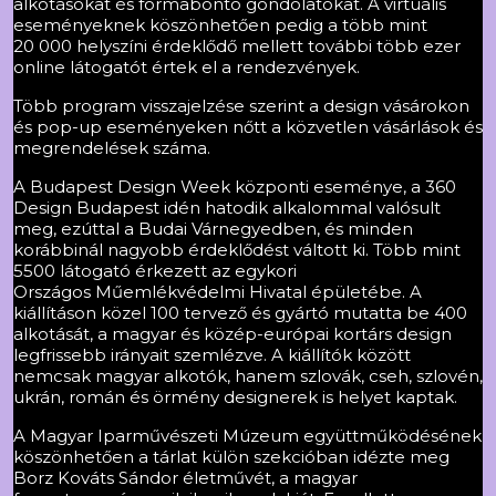
alkotásokat és formabontó gondolatokat. A virtuális
eseményeknek köszönhetően pedig a több mint
20 000 helyszíni érdeklődő mellett további több ezer
online látogatót értek el a rendezvények.
Több program visszajelzése szerint a design vásárokon
és pop-up eseményeken nőtt a közvetlen vásárlások és
megrendelések száma.
A Budapest Design Week központi eseménye, a 360
Design Budapest idén hatodik alkalommal valósult
meg, ezúttal a Budai Várnegyedben, és minden
korábbinál nagyobb érdeklődést váltott ki. Több mint
5500 látogató érkezett az egykori
Országos Műemlékvédelmi Hivatal épületébe. A
kiállításon közel 100 tervező és gyártó mutatta be 400
alkotását, a magyar és közép-európai kortárs design
legfrissebb irányait szemlézve. A kiállítók között
nemcsak magyar alkotók, hanem szlovák, cseh, szlovén,
ukrán, román és örmény designerek is helyet kaptak.
A Magyar Iparművészeti Múzeum együttműködésének
köszönhetően a tárlat külön szekcióban idézte meg
Borz Kováts Sándor életművét, a magyar